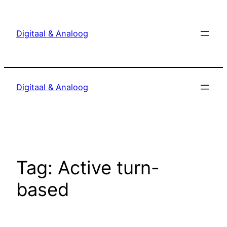
Ga
naar
Digitaal & Analoog
de
inhoud
Digitaal & Analoog
Tag:
Active turn-
based