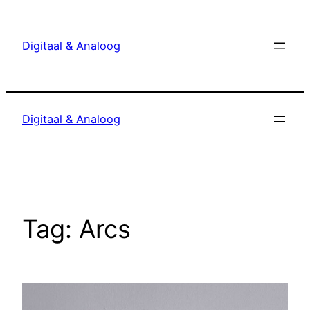
Ga
naar
Digitaal & Analoog
de
inhoud
Digitaal & Analoog
Tag:
Arcs