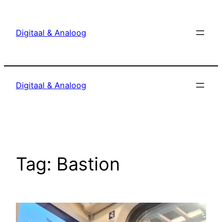
Ga
naar
Digitaal & Analoog
de
inhoud
Digitaal & Analoog
Tag:
Bastion