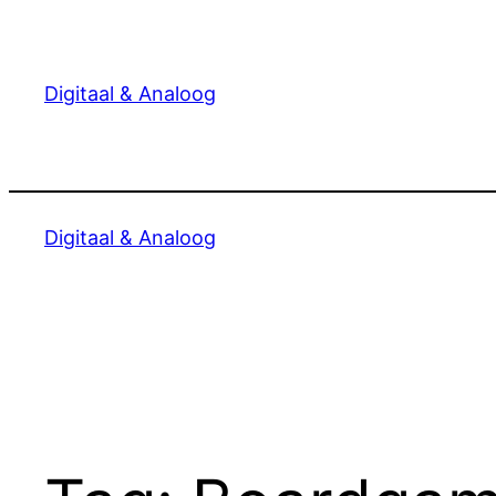
Ga
naar
de
Digitaal & Analoog
inhoud
Digitaal & Analoog