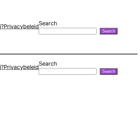
Search
j?
Privacybeleid
Search
Search
j?
Privacybeleid
Search