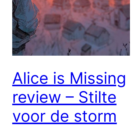
Alice is Missing
review – Stilte
voor de storm