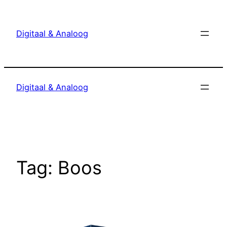
Ga
naar
Digitaal & Analoog
de
inhoud
Digitaal & Analoog
Tag:
Boos