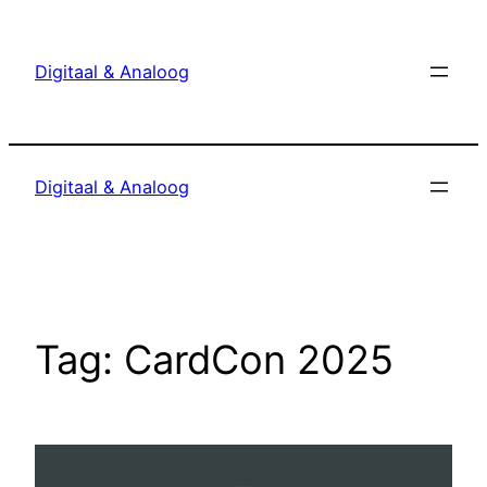
Ga
naar
Digitaal & Analoog
de
inhoud
Digitaal & Analoog
Tag:
CardCon 2025