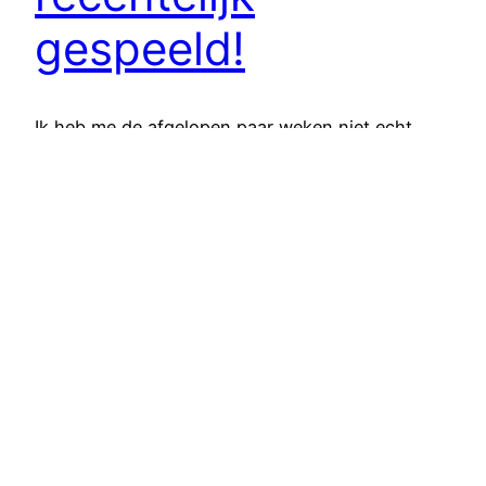
gespeeld!
Ik heb me de afgelopen paar weken niet echt
nieuwe games gespeeld, maar ik ben wel wat
DLC ingedoken. Hier is wat ik ervan vond.
26/01/2026