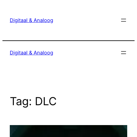
Ga
naar
Digitaal & Analoog
de
inhoud
Digitaal & Analoog
Tag:
DLC