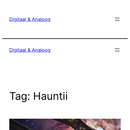
Ga
naar
Digitaal & Analoog
de
inhoud
Digitaal & Analoog
Tag:
Hauntii