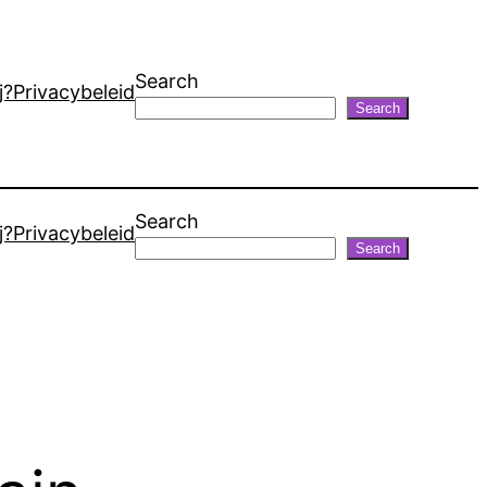
Search
j?
Privacybeleid
Search
Search
j?
Privacybeleid
Search