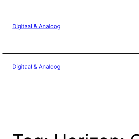
Ga
naar
de
Digitaal & Analoog
inhoud
Digitaal & Analoog