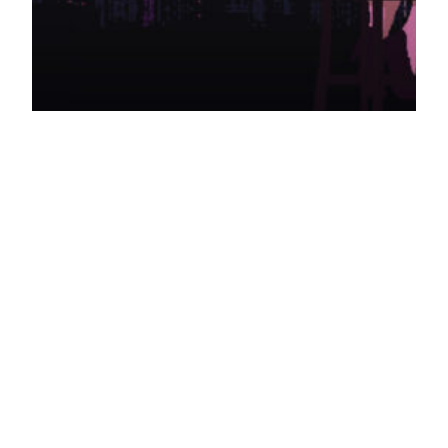
Coffee Talk review
– lekker relaxt
Coffee Talk is gratis via PlayStation+, dus ik heb
de kans gegrepen en de game gespeeld. Hier is
wat ik ervan denk.
16/07/2025