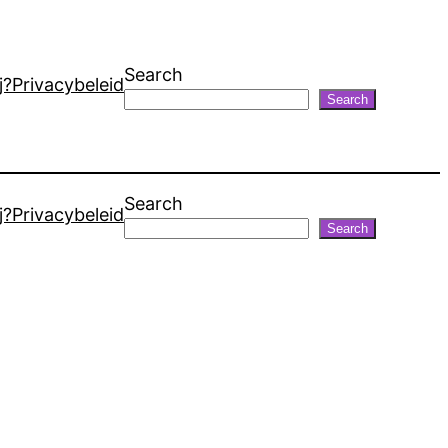
Search
j?
Privacybeleid
Search
Search
j?
Privacybeleid
Search