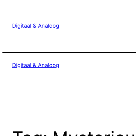
Ga
naar
de
Digitaal & Analoog
inhoud
Digitaal & Analoog