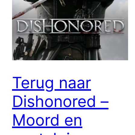
Terug naar
Dishonored –
Moord en