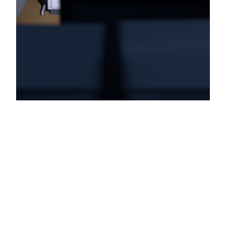
Beste games
zonder geweld
volgens mijn
vrienden