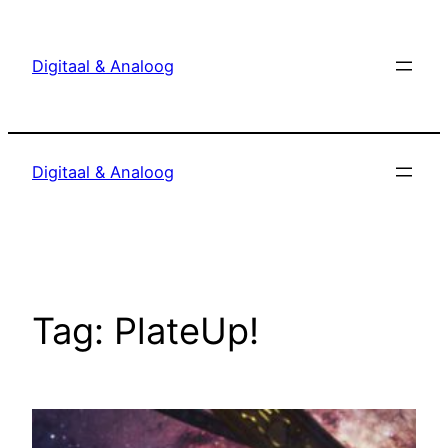
Ga
naar
Digitaal & Analoog
de
inhoud
Digitaal & Analoog
Tag:
PlateUp!