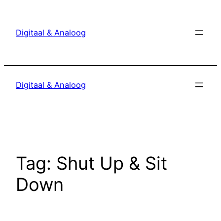
Ga
naar
Digitaal & Analoog
de
inhoud
Digitaal & Analoog
Tag:
Shut Up & Sit
Down