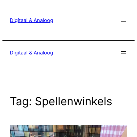
Ga
naar
Digitaal & Analoog
de
inhoud
Digitaal & Analoog
Tag:
Spellenwinkels