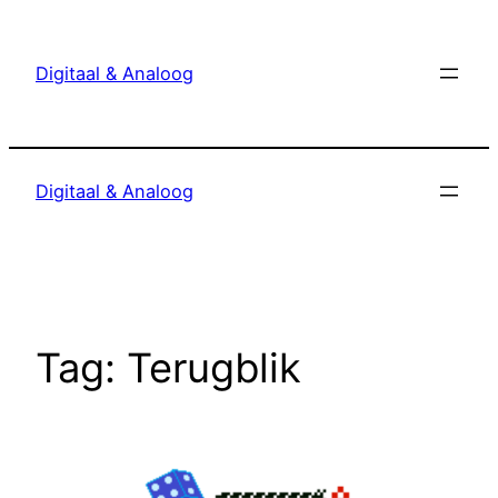
Ga
naar
Digitaal & Analoog
de
inhoud
Digitaal & Analoog
Tag:
Terugblik