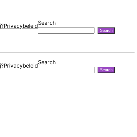
Search
j?
Privacybeleid
Search
Search
j?
Privacybeleid
Search