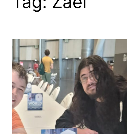
Tag:
Zael