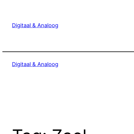
Ga
naar
de
Digitaal & Analoog
inhoud
Digitaal & Analoog