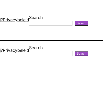
Search
j?
Privacybeleid
Search
Search
j?
Privacybeleid
Search