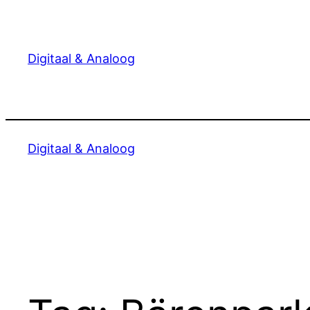
Ga
naar
de
Digitaal & Analoog
inhoud
Digitaal & Analoog