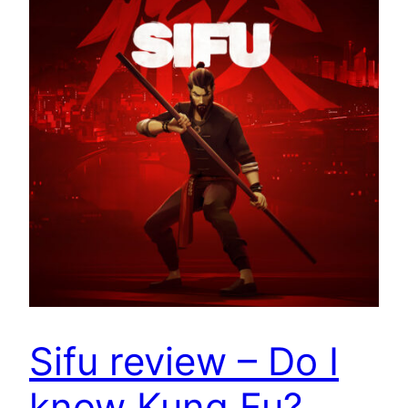
Sifu review – Do I
know Kung Fu?