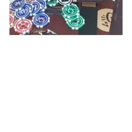
Dit is waarom een
dexterity game
hier het meest op
tafel komt
Als een serieuze bordspelhobbyist voelt het raar
om te zeggen, maar dexterity game Hibachi komt