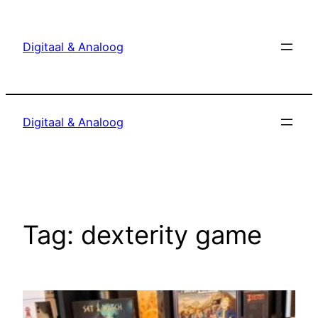
Ga
naar
Digitaal & Analoog
de
inhoud
Digitaal & Analoog
Tag:
dexterity game