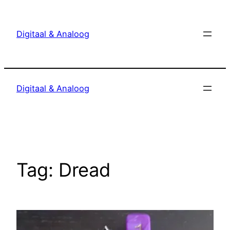
Ga
naar
Digitaal & Analoog
de
inhoud
Digitaal & Analoog
Tag:
Dread