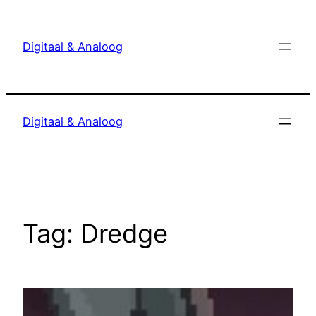
Ga
naar
Digitaal & Analoog
de
inhoud
Digitaal & Analoog
Tag:
Dredge