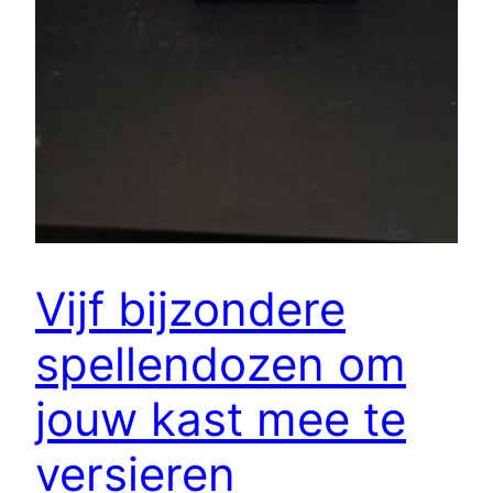
Vijf bijzondere
spellendozen om
jouw kast mee te
versieren