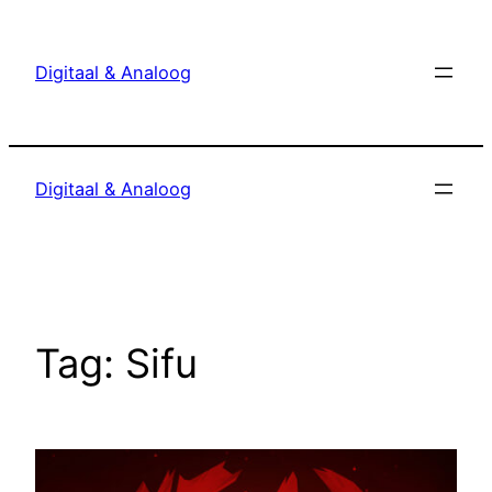
Ga
naar
Digitaal & Analoog
de
inhoud
Digitaal & Analoog
Tag:
Sifu