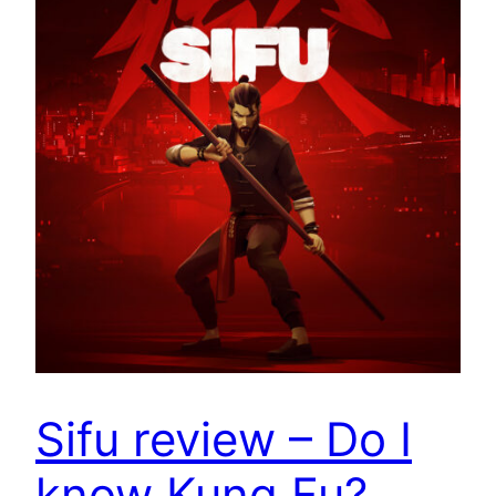
Sifu review – Do I
know Kung Fu?