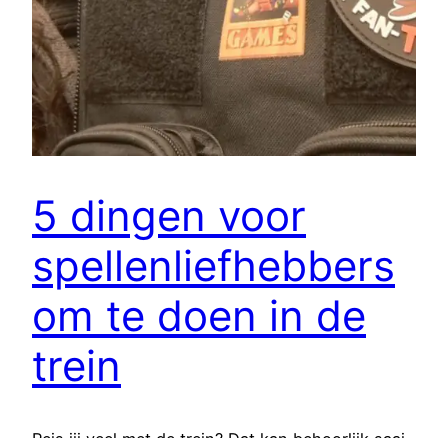
5 dingen voor
spellenliefhebbers
om te doen in de
trein
Reis jij veel met de trein? Dat kan behoorlijk saai