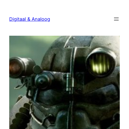
Ga
naar
Digitaal & Analoog
de
inhoud