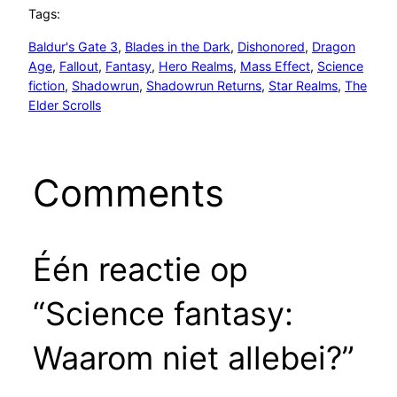
Tags:
Baldur's Gate 3
, 
Blades in the Dark
, 
Dishonored
, 
Dragon
Age
, 
Fallout
, 
Fantasy
, 
Hero Realms
, 
Mass Effect
, 
Science
fiction
, 
Shadowrun
, 
Shadowrun Returns
, 
Star Realms
, 
The
Elder Scrolls
Comments
Één reactie op
“Science fantasy:
Waarom niet allebei?”