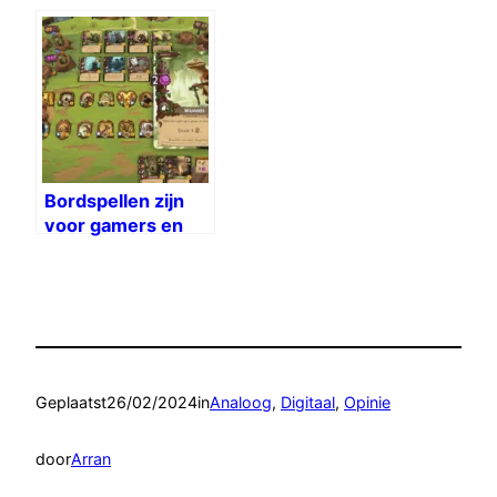
stemacteurs
Bordspellen zijn
voor gamers en
andersom
Geplaatst
26/02/2024
in
Analoog
, 
Digitaal
, 
Opinie
door
Arran