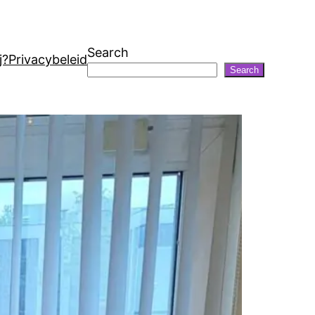
Search
j?
Privacybeleid
Search