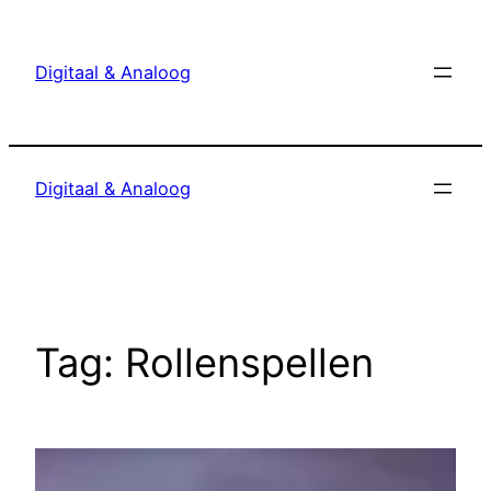
Ga
naar
Digitaal & Analoog
de
inhoud
Digitaal & Analoog
Tag:
Rollenspellen