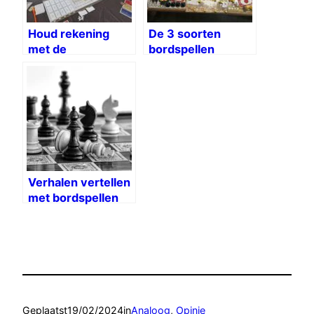
Houd rekening
De 3 soorten
met de
bordspellen
instapdrempel
Verhalen vertellen
met bordspellen
Geplaatst
19/02/2024
in
Analoog
, 
Opinie