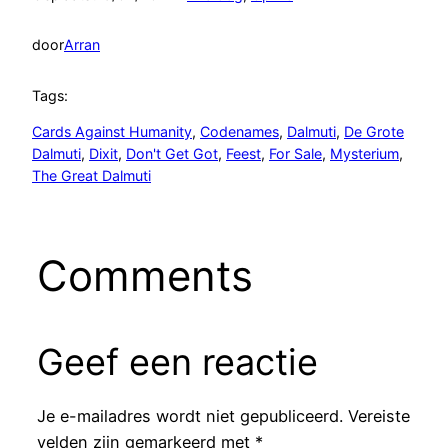
door
Arran
Tags:
Cards Against Humanity
, 
Codenames
, 
Dalmuti
, 
De Grote
Dalmuti
, 
Dixit
, 
Don't Get Got
, 
Feest
, 
For Sale
, 
Mysterium
, 
The Great Dalmuti
Comments
Geef een reactie
Je e-mailadres wordt niet gepubliceerd.
Vereiste
velden zijn gemarkeerd met
*