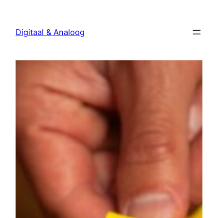
Ga
naar
Digitaal & Analoog
de
inhoud