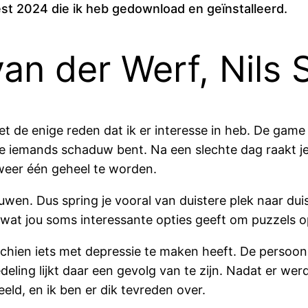
t 2024 die ik heb gedownload en geïnstalleerd.
n der Werf, Nils S
t de enige reden dat ik er interesse in heb. De game
e iemands schaduw bent. Na een slechte dag raakt je e
weer één geheel te worden.
wen. Dus spring je vooral van duistere plek naar duis
 wat jou soms interessante opties geeft om puzzels o
chien iets met depressie te maken heeft. De persoon v
tweedeling lijkt daar een gevolg van te zijn. Nadat e
ld, en ik ben er dik tevreden over.