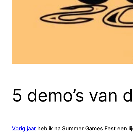
5 demo’s van 
Vorig jaar
heb ik na Summer Games Fest een lijst