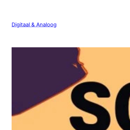
Ga
naar
de
Digitaal & Analoog
inhoud