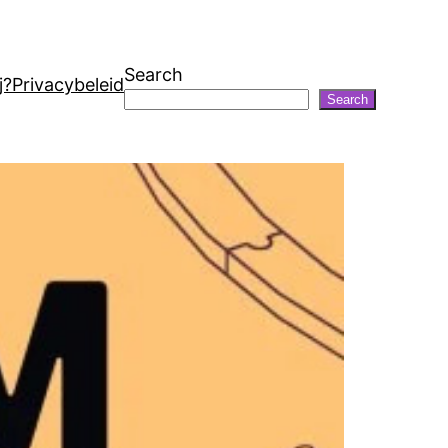
Search
j?
Privacybeleid
Search