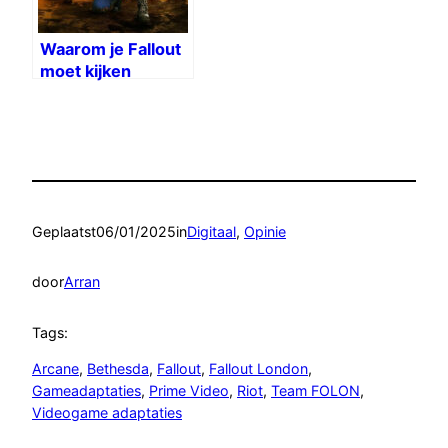
Waarom je Fallout
moet kijken
Geplaatst
06/01/2025
in
Digitaal
, 
Opinie
door
Arran
Tags:
Arcane
, 
Bethesda
, 
Fallout
, 
Fallout London
, 
Gameadaptaties
, 
Prime Video
, 
Riot
, 
Team FOLON
, 
Videogame adaptaties