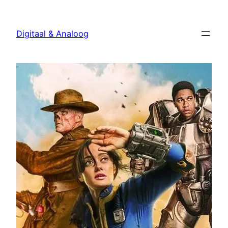
Ga
naar
Digitaal & Analoog
de
inhoud