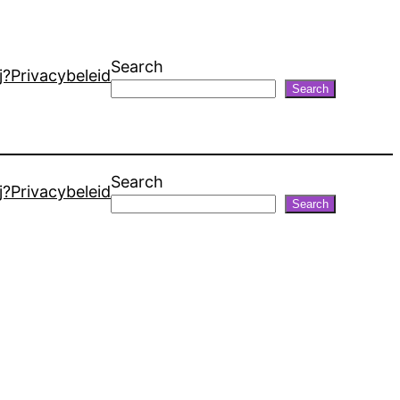
Search
j?
Privacybeleid
Search
Search
j?
Privacybeleid
Search