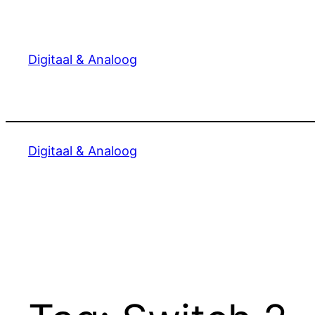
Ga
naar
de
Digitaal & Analoog
inhoud
Digitaal & Analoog