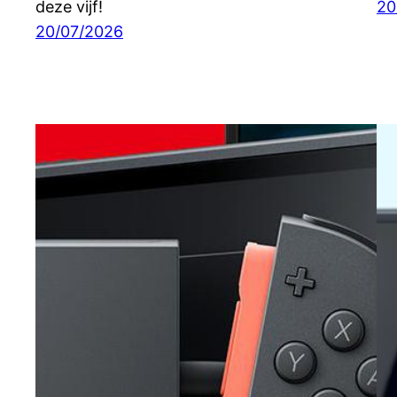
deze vijf!
20
20/07/2026