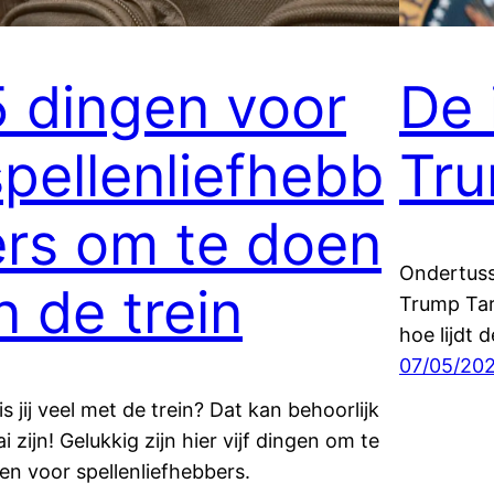
5 dingen voor
De 
spellenliefhebb
Tru
ers om te doen
Ondertuss
n de trein
Trump Tari
hoe lijdt 
07/05/20
is jij veel met de trein? Dat kan behoorlijk
ai zijn! Gelukkig zijn hier vijf dingen om te
en voor spellenliefhebbers.