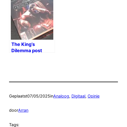
The King’s
Dilemma post
mortem
Geplaatst
07/05/2025
in
Analoog
, 
Digitaal
, 
Opinie
door
Arran
Tags: