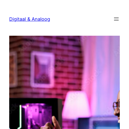
Ga
naar
Digitaal & Analoog
de
inhoud