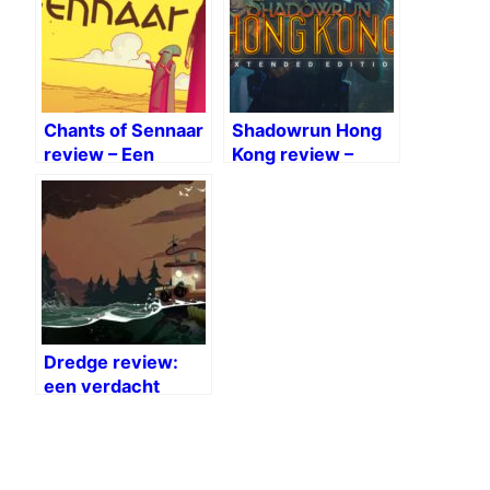
Chants of Sennaar
Shadowrun Hong
review – Een
Kong review –
woordje voor te
Science fantasy
zeggen
Dredge review:
een verdacht
geurtje