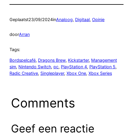
Geplaatst
23/09/2024
in
Analoog
, 
Digitaal
, 
Opinie
door
Arran
Tags:
Bordspelcafé
, 
Dragons Brew
, 
Kickstarter
, 
Management
sim
, 
Nintendo Switch
, 
pc
, 
PlayStation 4
, 
PlayStation 5
, 
Radic Creative
, 
Singleplayer
, 
Xbox One
, 
Xbox Series
Comments
Geef een reactie