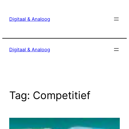
Ga
naar
Digitaal & Analoog
de
inhoud
Digitaal & Analoog
Tag:
Competitief